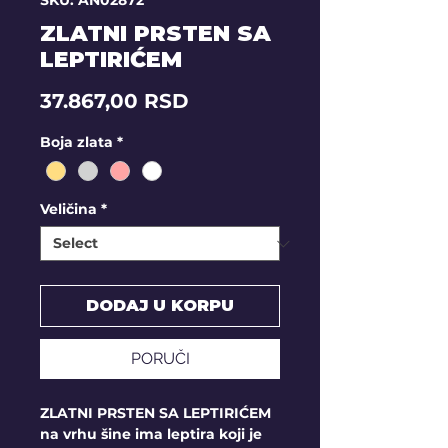
SKU: AN02872
ZLATNI PRSTEN SA
LEPTIRIĆEM
Price
37.867,00 RSD
Boja zlata
*
Veličina
*
DODAJ U KORPU
PORUČI
ZLATNI PRSTEN SA LEPTIRIĆEM
na vrhu šine ima leptira koji je