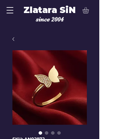
Zlatara SiN
since 2004