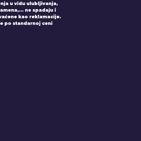
nja u vidu ulubljivanja,
amena,... ne spadaju i
hvaćene kao reklamacije.
e po standarnoj ceni