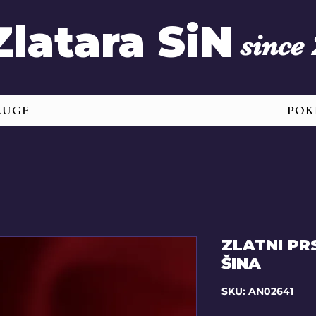
Zlatara SiN
since
LUGE
POK
ZLATNI PR
ŠINA
SKU: AN02641