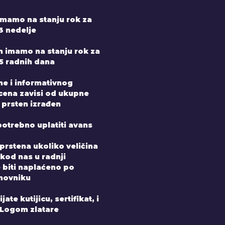
mamo na stanju rok za
3 nedelje
n imamo na stanju rok za
-5 radnih dana
ne i informativnog
 cena zavisi od ukupne
 prsten izrađen
potrebno uplatiti avans
prstena ukoliko veličina
 kod nas u radnji
e biti naplaćeno po
novniku
ate kutijicu, sertifikat, i
 Logom zlatare