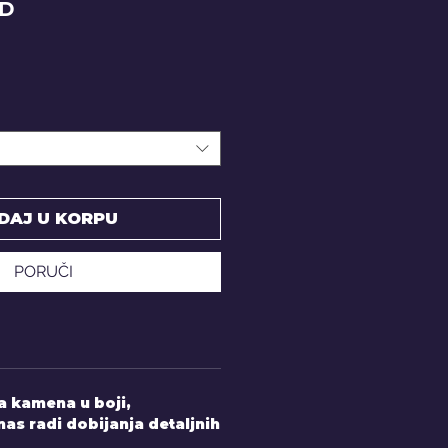
Price
SD
DAJ U KORPU
PORUČI
 kamena u boji,
nas radi dobijanja detaljnih