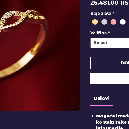
26.481,00 R
Boja zlata
*
Veličina
*
Select
DO
Uslovi
Moguća izrada
kontaktirajte 
informacija