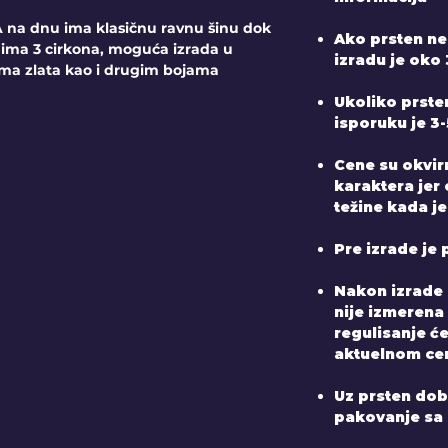
na dnu ima klasičnu ravnu šinu dok
Ako prsten ne
 ima 3 cirkona, moguća izrada u
izradu je oko 
ma zlata kao i drugim bojama
Ukoliko prste
isporuku je 3
Cene su okvir
karaktera jer
težine kada je
Pre izrade je 
Nakon izrade 
nije izmerena
regulisanje ć
aktuelnom ce
Uz prsten dobij
pakovanje sa