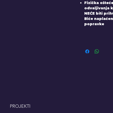
Fizička ošteće
odvaljivanja k
NEĆE biti pri
Biće naplaćen
popravke
PROJEKTI