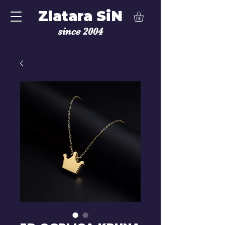
Zlatara SiN
since 2004