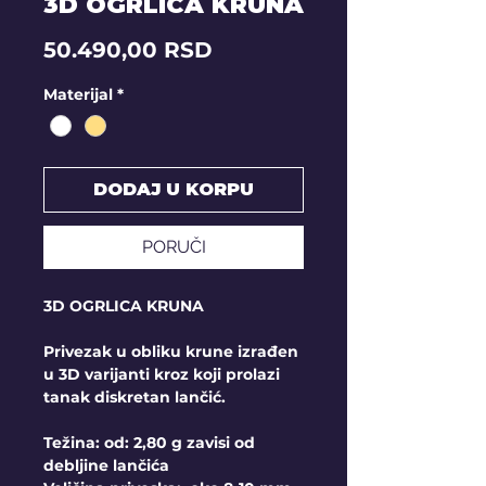
3D OGRLICA KRUNA
Price
50.490,00 RSD
Materijal
*
DODAJ U KORPU
PORUČI
3D OGRLICA KRUNA
Privezak u obliku krune izrađen
u 3D varijanti kroz koji prolazi
tanak diskretan lančić.
Težina: od: 2,80 g zavisi od
debljine lančića