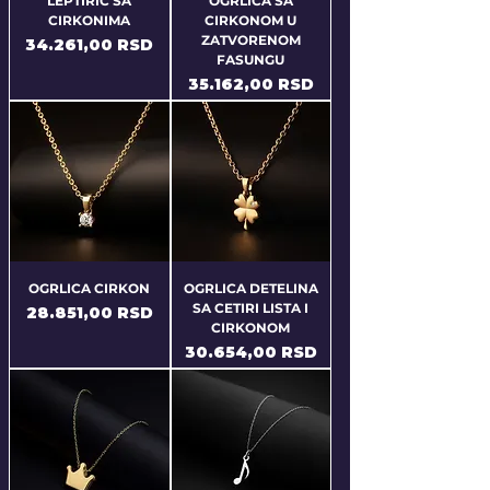
LEPTIRIĆ SA
OGRLICA SA
CIRKONIMA
CIRKONOM U
ZATVORENOM
Price
34.261,00 RSD
FASUNGU
Price
35.162,00 RSD
OGRLICA CIRKON
OGRLICA DETELINA
SA CETIRI LISTA I
Price
28.851,00 RSD
CIRKONOM
Price
30.654,00 RSD