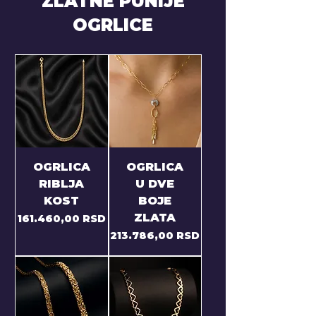
ZLATNE PUNIJE
OGRLICE
OGRLICA
OGRLICA
RIBLJA
U DVE
KOST
BOJE
ZLATA
Price
161.460,00 RSD
Price
213.786,00 RSD