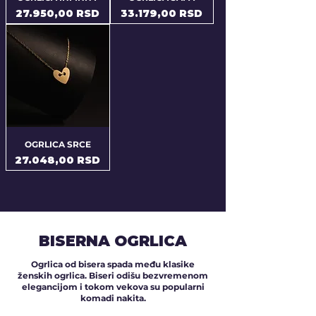
Price
Price
27.950,00 RSD
33.179,00 RSD
OGRLICA SRCE
Price
27.048,00 RSD
BISERNA OGRLICA
Ogrlica od bisera spada među klasike
ženskih ogrlica. Biseri odišu bezvremenom
elegancijom i tokom vekova su popularni
komadi nakita.