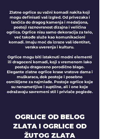
Zlatne ogrlice su važni komadi nakita koji
mogu definisati vaš izgled. Od privezaka i
lančića do dragog kamenja i medaljona,
postoji raznovrsnost dizajna i veličina
ogrlica. Ogrlice nisu samo dekoracija za telo,
već takođe služe kao komunikacioni
komadi. Imaju moć da izraze vaš identitet,
verska uverenja i kulturu.​
Ogrlice mogu biti istaknuti modni elementi
ili dragoceni komadi, koji s vremenom lako
postaju dragoceno porodično blago.
Elegante zlatne ogrlice krase vratove dama i
muškaraca, dok postoje i posebno
osmišljene za najmlađe. Postoje ogrlice koje
su nenametljive i suptilne, ali i one koje
odražavaju savremeni stil i privlače poglede.
OGRLICE OD BELOG
ZLATA I OGRLICE OD
ŽUTOG ZLATA