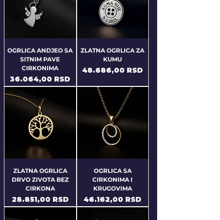
OGRLICA ANDJEO SA
ZLATNA OGRLICA ZA
SITNIM PAVE
KUMU
CIRKONIMA
Price
48.686,00 RSD
Price
36.064,00 RSD
ZLATNA OGRLICA
OGRLICA SA
DRVO ZIVOTA BEZ
CIRKONIMA I
CIRKONA
KRUGOVIMA
Price
Price
28.851,00 RSD
46.162,00 RSD