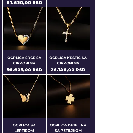
Price
67.620,00 RSD
OGRLICA SRCE SA
OGRLICA KRSTIC SA
CIRKONIMA
CIRKONIMA
Price
Price
36.605,00 RSD
26.146,00 RSD
OGRLICA SA
OGRLICA DETELINA
LEPTIROM
SA PETILJKOM