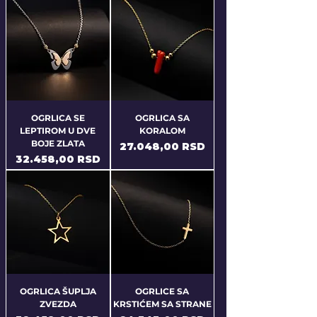
OGRLICA SE
OGRLICA SA
LEPTIROM U DVE
KORALOM
BOJE ZLATA
Price
27.048,00 RSD
Price
32.458,00 RSD
OGRLICA ŠUPLJA
OGRLICE SA
ZVEZDA
KRSTIĆEM SA STRANE