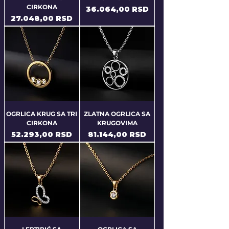
CIRKONA
Price
36.064,00 RSD
Price
27.048,00 RSD
OGRLICA KRUG SA TRI
ZLATNA OGRLICA SA
CIRKONA
KRUGOVIMA
Price
Price
52.293,00 RSD
81.144,00 RSD