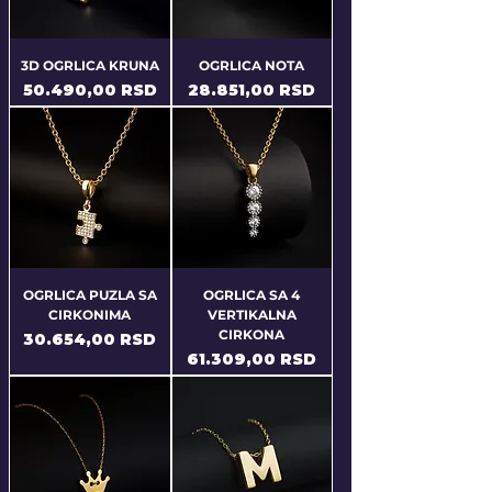
3D OGRLICA KRUNA
OGRLICA NOTA
Price
Price
50.490,00 RSD
28.851,00 RSD
OGRLICA PUZLA SA
OGRLICA SA 4
CIRKONIMA
VERTIKALNA
CIRKONA
Price
30.654,00 RSD
Price
61.309,00 RSD