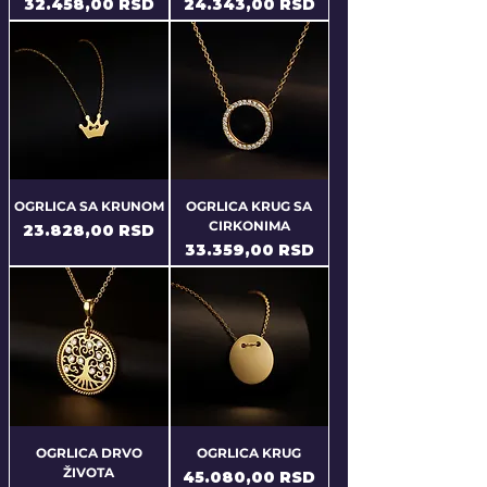
Price
Price
32.458,00 RSD
24.343,00 RSD
OGRLICA SA KRUNOM
OGRLICA KRUG SA
CIRKONIMA
Price
23.828,00 RSD
Price
33.359,00 RSD
OGRLICA DRVO
OGRLICA KRUG
ŽIVOTA
Price
45.080,00 RSD