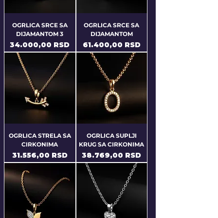
OGRLICA SRCE SA
OGRLICA SRCE SA
DIJAMANTOM 3
DIJAMANTOM
Price
Price
34.000,00 RSD
61.400,00 RSD
OGRLICA STRELA SA
OGRLICA SUPLJI
CIRKONIMA
KRUG SA CIRKONIMA
Price
Price
31.556,00 RSD
38.769,00 RSD