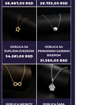
Price
Price
26.687,00 RSD
29.753,00 RSD
OGRLICA SA
OGRLICA SA
ŠUPLJOM ZVEZDOM
PRIRODNIM GAJENIM
BISEROM
Price
34.261,00 RSD
Price
31.360,00 RSD
OGRLICA INFINITY
OGRLICA ŠAPA