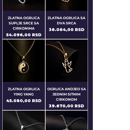
ZLATNA OGRLICA
ZLATNA OGRLICA SA
SUPLJE SRCE SA
DVA SRCA
CIRKONIMA
Price
36.064,00 RSD
Price
54.096,00 RSD
ZLATNA OGRLICA
OGRLICA ANDJEO SA
YING YANG
JEDNIM SITNIM
CIRKONOM
Price
45.080,00 RSD
Price
39.670,00 RSD