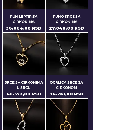
PUN LEPTIR SA
PUNO SRCE SA
CIRKONIMA
CIRKONIMA
Price
Price
36.064,00 RSD
27.048,00 RSD
SRCE SA CIRKONIMA
OGRLICA SRCE SA
U SRCU
CIRKONOM
Price
Price
40.572,00 RSD
34.261,00 RSD