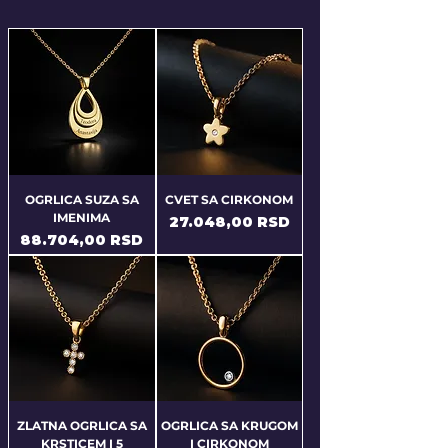
OGRLICA SUZA SA
CVET SA CIRKONOM
IMENIMA
Price
27.048,00 RSD
Price
88.704,00 RSD
ZLATNA OGRLICA SA
OGRLICA SA KRUGOM
KRSTICEM I 5
I CIRKONOM