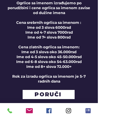
Ogrlice sa imenom izrađujemo po
porudžbini i cene ogrlica sa imenom zavise
od dužine imena
Cena srebrnih ogrlica sa imenom :
Ime od 3 slova 6000rsd
Ime od 4-7 slova 7000rsd
Ime od 7+ slova 800rsd
Cena zlatnih ogrlica sa imenom:
Ime od 3 slova oko 36.000rsd
Ime od 4-5 slova oko 45-50.000rsd
Ime od 6-8 slova oko 54-63.000rsd
Ime od 8+ slova 72.000+
Rok za izradu ogrlica sa imenom je 5-7
radnih dana
PORUČI
IZDVOJENO IZ PONUDE
TANKE ZLATNE OGRLICE