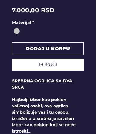
Price
7.000,00 RSD
Materijal
*
DODAJ U KORPU
PORUČI
SREBRNA OGRLICA SA DVA
SRCA
Najbolji izbor kao poklon
voljenoj osobi, ova ogrlica
simbolizuje vas i tu osobu,
izrađena u srebru je savršen
izbor kao poklon koji se neće
istrošiti...