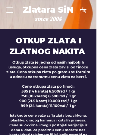
Zlatara SiN
since 2004
OTKUP ZLATA I
ZLATNOG NAKITA
Otkup zlata je jedna od naših najboljih
usluga, otkupna cena zlata zavisi od finoće
zlata. Cena otkupa zlata po gramu se formira
u odnosu na trenutnu cenu zlata na berzi.
Cene otkupa zlata po finoći:
585 (14 karata) 6.500rsd / 1 gr
750 (18 karata) 8.300 rsd / 1 gr
900 (21.5 karat) 10.000 rsd / 1 gr
999 (24 karata) 11.100
rsd / 1 gr
Istaknute cene važe za 1g zlata bez cirkona,
plastike, dragog kamenja i ostalih primesa.
Cene su okvirne i mogu postojati varijacije iz
dana u dan. Za preciznu cenu možete nas
kontaktirati telefonom ili još bolje posetiti na