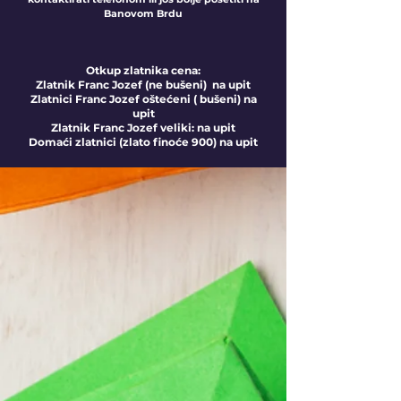
Banovom Brdu
Otkup zlatnika cena:
Zlatnik Franc Jozef (ne bušeni) na upit
Zlatnici Franc Jozef oštećeni ( bušeni) na
upit
Zlatnik Franc Jozef veliki: na upit
Domaći zlatnici (zlato finoće 900) na upit