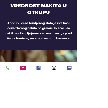
VREDNOST NAKITA U
OTKUPU
U otkupu cena lomljenog zlata je ista kao i
cena zlatnog nakita po gramu. To znači da
nakit ne otkupljujemo kao nakit već ga pred
Vama lomimo, sečemo i vadimo kamenje.