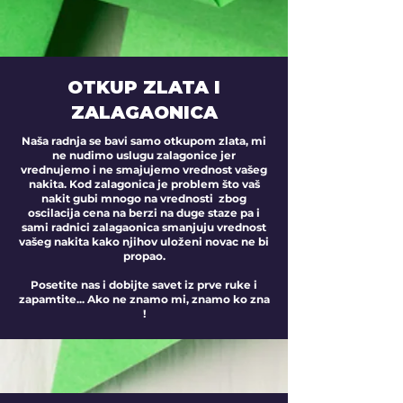
OTKUP ZLATA
I
ZALAGAONICA
Naša radnja se bavi samo otkupom zlata, mi
ne nudimo uslugu zalagonice jer
vrednujemo i ne smajujemo vrednost vašeg
nakita. Kod zalagonica je problem što vaš
nakit gubi mnogo na vrednosti zbog
oscilacija cena na berzi na duge staze pa i
sami radnici zalagaonica smanjuju vrednost
vašeg nakita kako njihov uloženi novac ne bi
propao.
Posetite nas i dobijte savet iz prve ruke i
zapamtite... Ako ne znamo mi, znamo ko zna
!