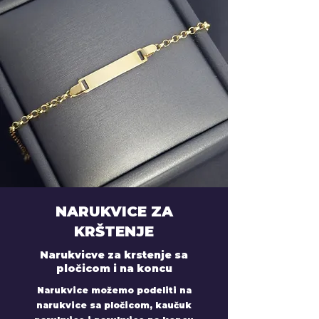
NARUKVICE ZA
KRŠTENJE
Narukvicve za krstenje sa
pločicom i na koncu
Narukvice možemo podeliti na
narukvice sa pločicom, kaučuk