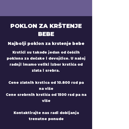
POKLON ZA KRŠTENJE
BEBE
Najbolji poklon za krstenje bebe
Krstići su takođe jedan od češćih
poklona za dečake i devojčice. U našoj
radnji imamo veliki izbor krstića od
zlata i srebra.
Cene zlatnih krstica od 10.800 rsd pa
na više
Cene srebrnih krstića od 1500 rsd pa na
više
Kontaktirajte nas radi dobijanja
trenutne ponude