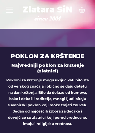
Zlatara SiN
since 2004
POKLON ZA KRŠTENJE
Najvredniji poklon za krstenje
(zlatnici)
Pokloni za krštenje mogu uključivati bilo šta
od verskog značaja i obično se daju detetu
na dan krštenja. Bilo da dolaze od kumova,
baka i deka ili roditelja, mnogi ljudi biraju
suvenirski poklon koji može trajati zauvek.
Jedan od najčešćih izbora za dečake i
devojčice su zlatnici koji pored vrednosne,
imaju i religijsku vrednost.