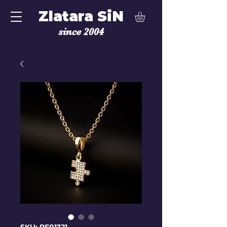
Zlatara SiN
since 2004