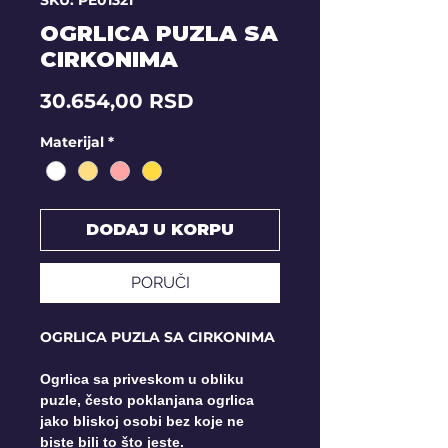
SKU: PE01321
OGRLICA PUZLA SA
CIRKONIMA
Price
30.654,00 RSD
Materijal
*
DODAJ U KORPU
PORUČI
OGRLICA PUZLA SA CIRKONIMA
Ogrlica sa priveskom u obliku
puzle, često poklanjana ogrlica
jako bliskoj osobi bez koje ne
biste bili to što jeste.