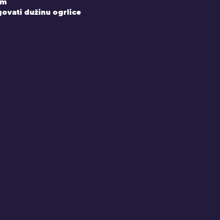
om
ovati dužinu ogrlice