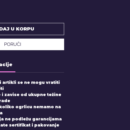
DAJ U KORPU
PORUČI
acije
 artikli se ne mogu vratiti
ti
 i zavise od ukupne težine
zrade
ukoliko ogrlicu nemamo na
na
nja ne podležu garancijama
ate sertifikat i pakovanje