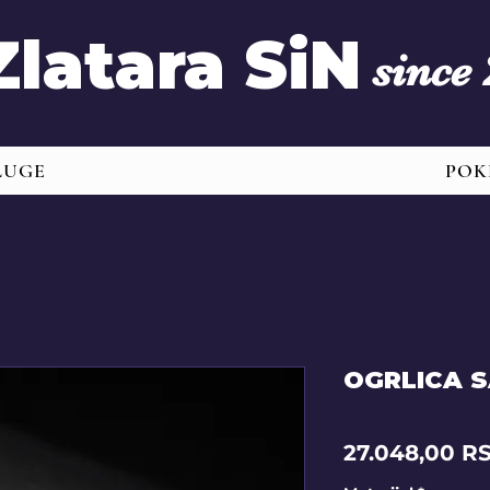
Zlatara SiN
since
LUGE
POK
OGRLICA 
27.048,00 R