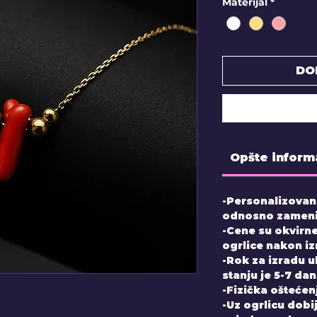
Materijal
*
DO
Opšte inform
-Personalizovani
odnosno zameni
-Cene su okvirne
ogrlice nakon i
-Rok za izradu 
stanju je 5-7 da
-Fizička ošteće
-Uz ogrlicu dobij