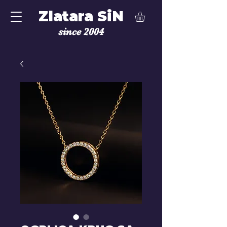
Zlatara SiN
since 2004