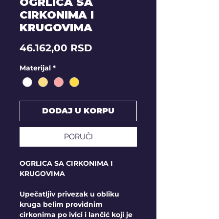
OGRLICA SA
CIRKONIMA I
KRUGOVIMA
Price
46.162,00 RSD
Materijal
*
DODAJ U KORPU
PORUČI
OGRLICA SA CIRKONIMA I
KRUGOVIMA
Upečatljiv privezak u obliku
kruga belim providnim
cirkonima po ivici i lančić koji je