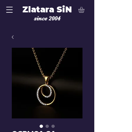
Zlatara SiN
since 2004