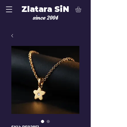
Zlatara SiN
since 2004