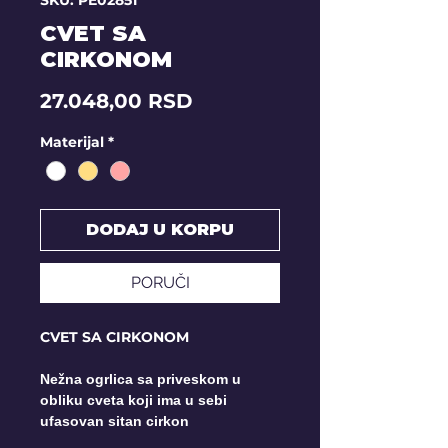
SKU: PE02851
CVET SA
CIRKONOM
Price
27.048,00 RSD
Materijal
*
DODAJ U KORPU
PORUČI
CVET SA CIRKONOM
Nežna ogrlica sa priveskom u
obliku cveta koji ima u sebi
ufasovan sitan cirkon