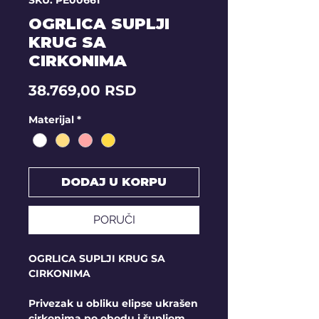
SKU: PE00661
OGRLICA SUPLJI
KRUG SA
CIRKONIMA
Price
38.769,00 RSD
Materijal
*
DODAJ U KORPU
PORUČI
OGRLICA SUPLJI KRUG SA
CIRKONIMA
Privezak u obliku elipse ukrašen
cirkonima po obodu i šupljom