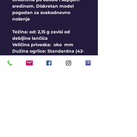
sredinom. Diskretan model
pogodan za svakodnevno
nošenje
Težina: od: 2,15 g zavisi od
debljine lančića
Veličina priveska: oko mm
Dužina ogrlice: Standardna (42-
45cm) moguće korigovati
Opšte informacije
-Personalizovani artikli se ne
mogu vratiti odnosno
zameniti
-Cene su okvirne i zavise od
ukupne težine ogrlice nakon
izrade
-Rok za izradu ukoliko
ogrlicu nemamo na stanju je
KONTAKT