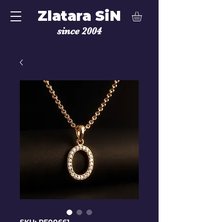
Zlatara SiN
since 2004