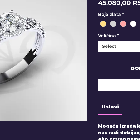
45.080,00 R
Boja zlata
*
Veličina
*
Select
DO
Uslovi
Moguća izrada k
nas radi dobijan
Ako prsten nema