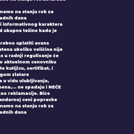
.
imamo na stanju rok za
radnih dana
i informativnog karaktera
od ukupne težine kada je
trebno uplatiti avans
tena ukoliko veličina nije
 u radnji regulisanje će
po aktuelnom cenovniku
 kutijicu, sertifikat, i
gom zlatare
 u vidu ulubljivanja,
ena,... ne spadaju i NEĆE
kao reklamacije. Biće
andarnoj ceni popravke
imamo na stanju rok za
radnih dana