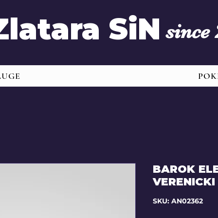
Zlatara SiN
since
LUGE
POK
BAROK ELE
VERENICKI
SKU: AN02362