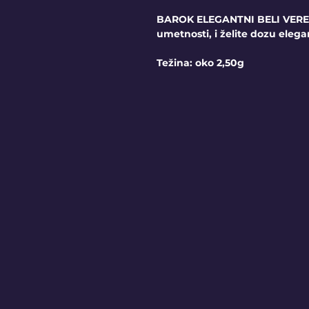
BAROK ELEGANTNI BELI VERENI
umetnosti, i želite dozu elega
Težina: oko 2,50g