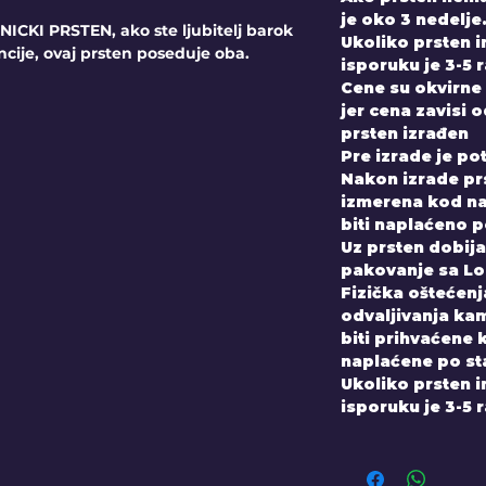
je oko 3 nedelje
CKI PRSTEN, ako ste ljubitelj barok
Ukoliko prsten 
ncije, ovaj prsten poseduje oba.
isporuku je 3-5 
Cene su okvirne 
jer cena zavisi 
prsten izrađen
Pre izrade je po
Nakon izrade prs
izmerena kod nas
biti naplaćeno 
Uz prsten dobijate
pakovanje sa Lo
Fizička oštećenja
odvaljivanja kam
biti prihvaćene 
naplaćene po st
Ukoliko prsten 
isporuku je 3-5 