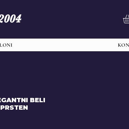
 2004
LONI
KO
GANTNI BELI
 PRSTEN