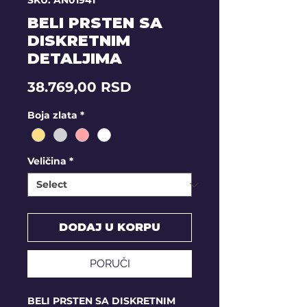
SKU: AN01941
BELI PRSTEN SA
DISKRETNIM
DETALJIMA
Price
38.769,00 RSD
Boja zlata
*
Veličina
*
DODAJ U KORPU
PORUČI
BELI PRSTEN SA DISKRETNIM