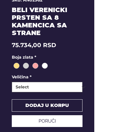
SKU: AN02962
BELI VERENICKI
PRSTEN SA 8
KAMENCICA SA
STRANE
Price
75.734,00 RSD
Boja zlata
*
Veličina
*
DODAJ U KORPU
PORUČI