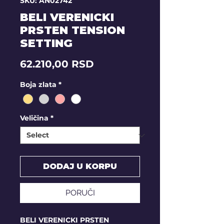
SKU: AN02742
BELI VERENICKI
PRSTEN TENSION
SETTING
Price
62.210,00 RSD
Boja zlata
*
Veličina
*
DODAJ U KORPU
PORUČI
BELI VERENICKI PRSTEN