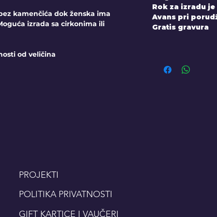
Rok za izradu je
bez kamenčića dok ženska ima
Avans pri porudž
guća izrada sa cirkonima ili
Gratis gravura
nosti od veličina
PROJEKTI
POLITIKA PRIVATNOSTI
GIFT KARTICE I VAUČERI