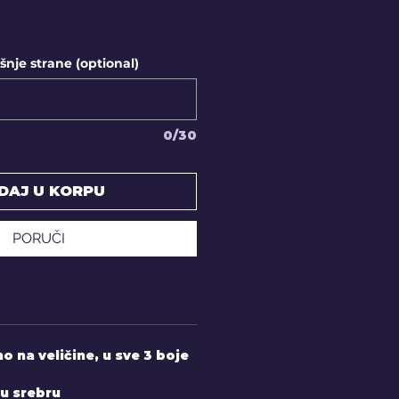
nje strane (optional)
0/30
DAJ U KORPU
PORUČI
 na veličine, u sve 3 boje
 u srebru