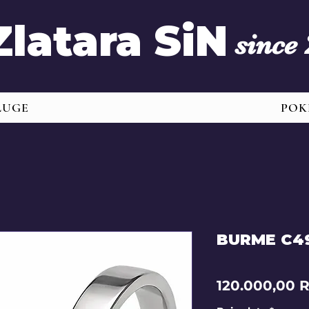
Zlatara SiN
since
LUGE
POK
BURME C4
120.000,00 