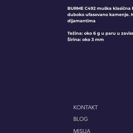
BURME C492 muška klasična 
duboko ufasovano kamenje. Mo
dijamantima
Težina: oko 6 g u paru u zavis
Širina: oko 3 mm
KONTAKT
BLOG
MISIJA