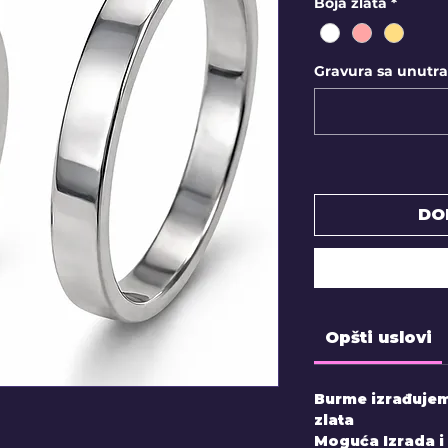
Boja zlata
*
Gravura sa unutraš
DO
Opšti uslovi
Burme izrađujemo
zlata
Moguća Izrada i