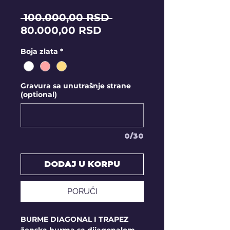
Regular
 100.000,00 RSD 
Sale
Price
80.000,00 RSD
Price
Boja zlata
*
Gravura sa unutrašnje strane
(optional)
0/30
DODAJ U KORPU
PORUČI
BURME DIAGONAL I TRAPEZ