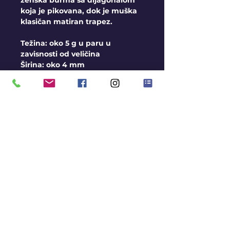
ženska burma sa dijagonalom
koja je pikovana, dok je muška
klasičan matiran trapez.
Težina: oko 5 g u paru u
zavisnosti od veličina
Širina: oko 4 mm
Opšti uslovi
Burme izrađujemo na
veličine, u sve 3 boje zlata
Moguća Izrada i u srebru
Rok za izradu je oko 2-3
nedelje
Avans pri porudžbini 10.000
rsd
Gratis gravura
KONTAKT
BLOG
MISIJA