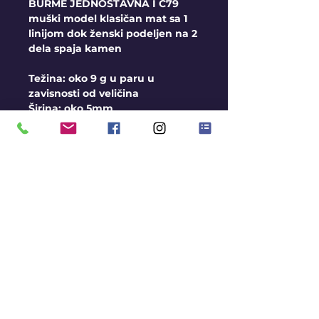
BURME JEDNOSTAVNA I C79
muški model klasičan mat sa 1
linijom dok ženski podeljen na 2
dela spaja kamen
Težina: oko 9 g u paru u
zavisnosti od veličina
Širina: oko 5mm
Opšti uslovi
Burme izrađujemo na
veličine, u sve 3 boje zlata
Moguća Izrada i u srebru
Rok za izradu je oko 2-3
nedelje
Avans pri porudžbini 10.000
rsd
Gratis gravura
KONTAKT
BLOG