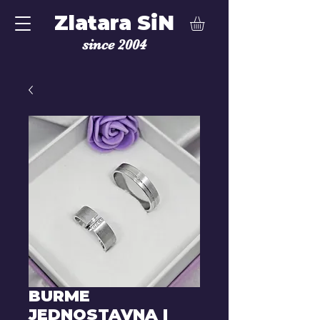
Zlatara SiN
since 2004
BURME
JEDNOSTAVNA I