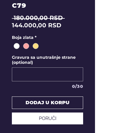
C79
Regular
 180.000,00 RSD 
Sale
Price
144.000,00 RSD
Price
Boja zlata
*
Gravura sa unutrašnje strane
(optional)
0/30
DODAJ U KORPU
PORUČI