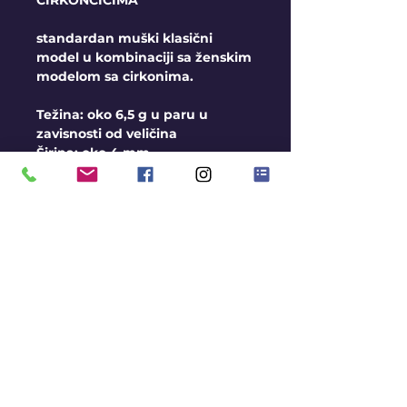
CIRKONCICIMA
standardan muški klasični
model u kombinaciji sa ženskim
modelom sa cirkonima.
Težina: oko 6,5 g u paru u
zavisnosti od veličina
Širina: oko 4 mm
Opšti uslovi
Burme izrađujemo na
veličine, u sve 3 boje zlata
Moguća Izrada i u srebru
Rok za izradu je oko 2-3
nedelje
Avans pri porudžbini 10.000
rsd
Gratis gravura
KONTAKT
BLOG