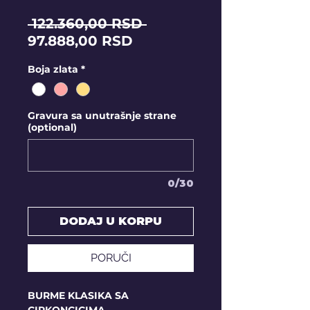
Regular
 122.360,00 RSD 
Sale
Price
97.888,00 RSD
Price
Boja zlata
*
Gravura sa unutrašnje strane
(optional)
0/30
DODAJ U KORPU
PORUČI
BURME KLASIKA SA