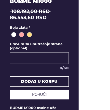
BURME M1000
Regular
 108.192,00 RSD 
Sale
Price
86.553,60 RSD
Price
Boja zlata
*
Gravura sa unutrašnje strane
(optional)
0/30
DODAJ U KORPU
PORUČI
BURME M1000 ovalne uže