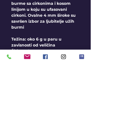
burme sa cirkonima i kosom
linijom u koju su ufasovani
cirkoni. Ovalne 4 mm široke su
savršen izbor za ljubitelje užih
burmi
Težina: oko 6 g u paru u
zavisnosti od veličina
Širina: oko 4 mm
Opšti uslovi
Burme izrađujemo na
veličine, u sve 3 boje zlata
Moguća Izrada i u srebru
Rok za izradu je oko 2-3
nedelje
Avans pri porudžbini 10.000
rsd
Gratis gravura
KONTAKT