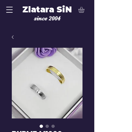
Zlatara SiN
since 2004