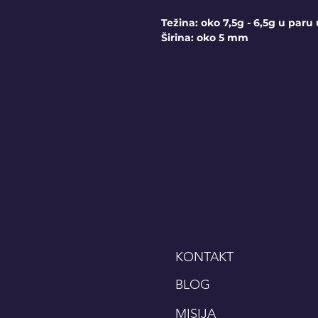
Težina: oko 7,5g - 6,5g u paru 
Širina: oko 5 mm
KONTAKT
BLOG
MISIJA