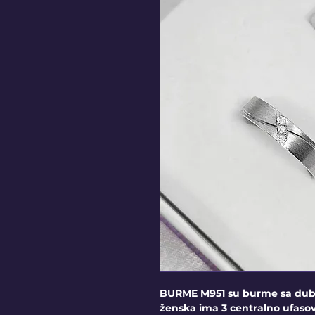
BURME M951 su burme sa dubo
ženska ima 3 centralno ufas