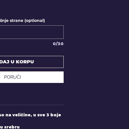
nje strane (optional)
0/30
DAJ U KORPU
PORUČI
 na veličine, u sve 3 boje
 u srebru