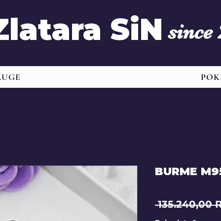
Zlatara SiN
since
LUGE
POK
BURME M9
 135.240,00 