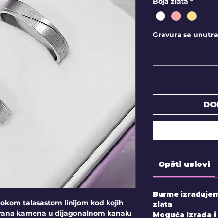
Boja zlata
*
Gravura sa unutraš
DO
Opšti uslovi
Burme izrađujemo
kom talasastom linijom kod kojih
zlata
ovana kamena u dijagonalnom kanalu
Moguća Izrada i