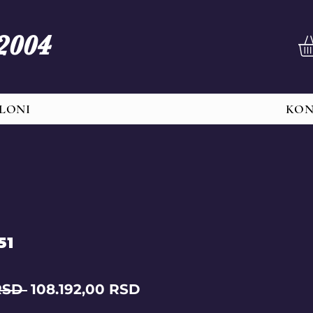
 2004
LONI
KO
51
Regular
Sale
RSD 
108.192,00 RSD
Price
Price