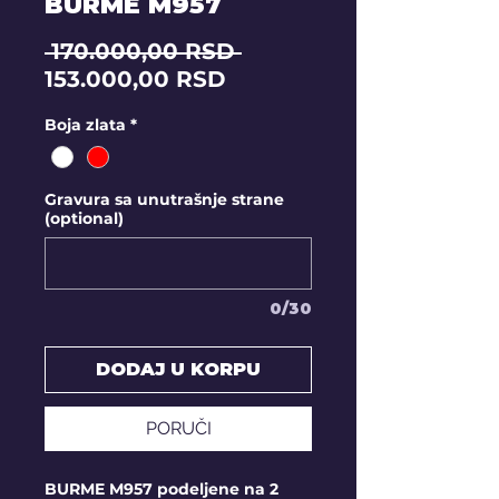
BURME M957
Regular
 170.000,00 RSD 
Sale
Price
153.000,00 RSD
Price
Boja zlata
*
Gravura sa unutrašnje strane
(optional)
0/30
DODAJ U KORPU
PORUČI
BURME M957 podeljene na 2