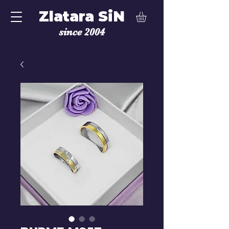
Zlatara SiN
since 2004