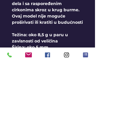
dela i sa raspoređenim
cirkonima skroz u krug burme.
Ovaj model nije moguće
proširivati ili kratiti u budućnosti
Težina: oko 8,5 g u paru u
zavisnosti od veličina
Širina: oko 5 mm
Opšti uslovi
Burme izrađujemo na
veličine, u sve 3 boje zlata
Moguća Izrada i u srebru
Rok za izradu je oko 2-3
nedelje
Avans pri porudžbini 10.000
rsd
Gratis gravura
KONTAKT
BLOG