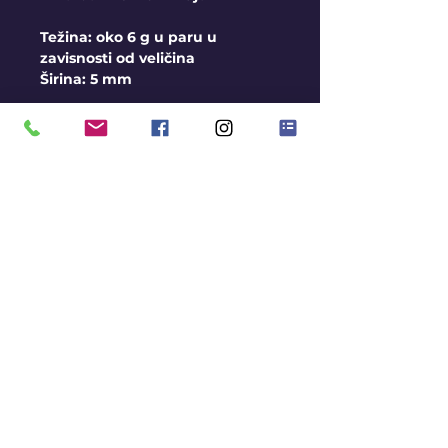
Težina: oko 6 g u paru u
zavisnosti od veličina
Širina: 5 mm
Opšti uslovi
Burme izrađujemo na
veličine, u sve 3 boje zlata
Moguća Izrada i u srebru
Rok za izradu je oko 2-3
nedelje
Avans pri porudžbini 10.000
rsd
Gratis gravura
KONTAKT
BLOG
MISIJA
SLANJE I PREUZIMANJE