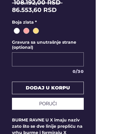
Regular
 108.192,00 RSD 
Sale
Price
86.553,60 RSD
Price
Boja zlata
*
Gravura sa unutrašnje strane
(optional)
0/30
DODAJ U KORPU
PORUČI
BURME RAVNE U X imaju naziv
zato što se dve linije prepliću na
vrhu burme i formiraju X