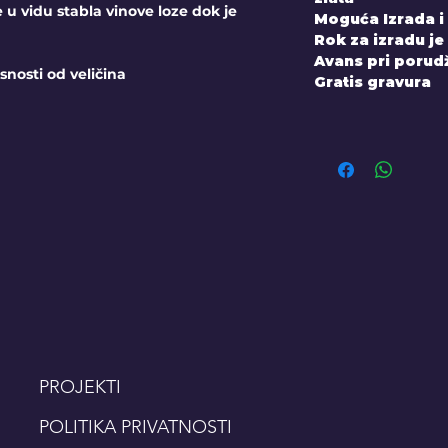
u vidu stabla vinove loze dok je
Moguća Izrada i
Rok za izradu je
Avans pri porudž
snosti od veličina
Gratis gravura
PROJEKTI
POLITIKA PRIVATNOSTI