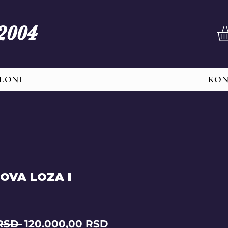
 2004
LONI
KO
OVA LOZA I
Regular
Sale
RSD 
120.000,00 RSD