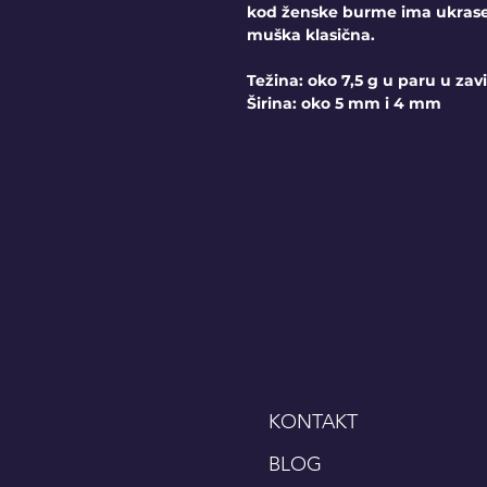
kod ženske burme ima ukrase 
muška klasična.
Težina: oko 7,5 g u paru u zavi
Širina: oko 5 mm i 4 mm
KONTAKT
BLOG