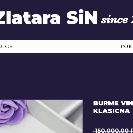
Zlatara SiN
since
LUGE
POK
BURME VIN
KLASICNA
 150.000,00 