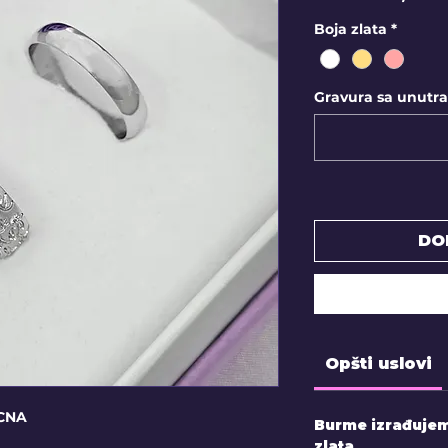
Boja zlata
*
Gravura sa unutraš
DO
Opšti uslovi
ICNA
Burme izrađujemo
zlata