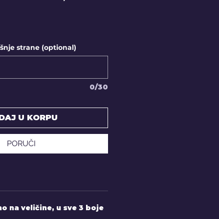
Price
Price
nje strane (optional)
0/30
DAJ U KORPU
PORUČI
 na veličine, u sve 3 boje