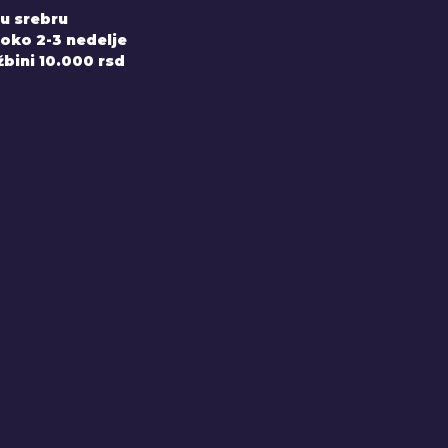
 u srebru
 oko 2-3 nedelje
bini 10.000 rsd