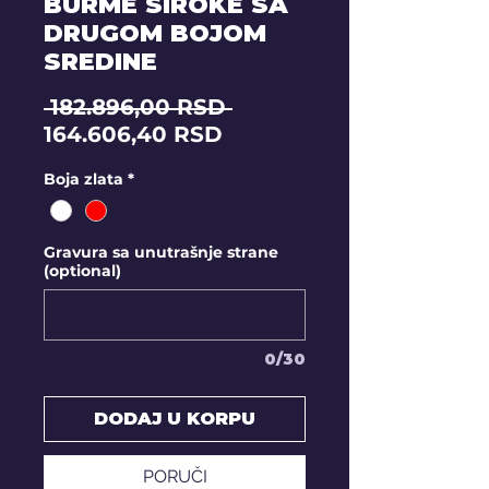
BURME SIROKE SA
DRUGOM BOJOM
SREDINE
Regular
 182.896,00 RSD 
Sale
Price
164.606,40 RSD
Price
Boja zlata
*
Gravura sa unutrašnje strane
(optional)
0/30
DODAJ U KORPU
PORUČI