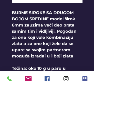
BURME SIROKE SA DRUGOM
BOJOM SREDINE model širok
6mm zauzima veći deo prsta
samim tim i vidljiviji. Pogodan
za one koji vole kombinaciju
zlata a za one koji žele da se
upare sa svojim partnerom
moguća izradai u 1 boji zlata
Težina: oko 10 g u paru u
zavisnosti od veličina
Širina: 6 mm
Opšti uslovi
Burme izrađujemo na
veličine, u sve 3 boje zlata
Moguća Izrada i u srebru
Rok za izradu je oko 2-3