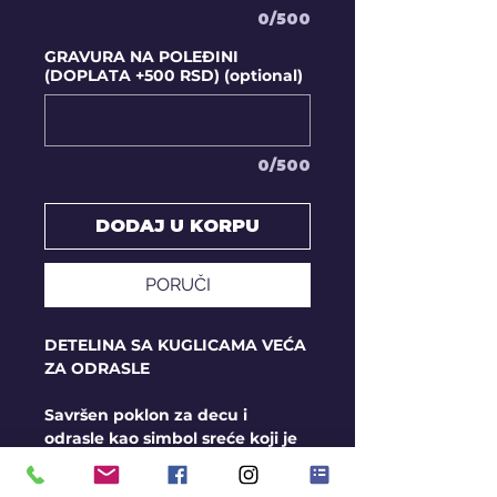
0/500
GRAVURA NA POLEĐINI
(DOPLATA +500 RSD) (optional)
0/500
DODAJ U KORPU
PORUČI
DETELINA SA KUGLICAMA VEĆA
ZA ODRASLE
Savršen poklon za decu i
odrasle kao simbol sreće koji je
moguće personalizovati