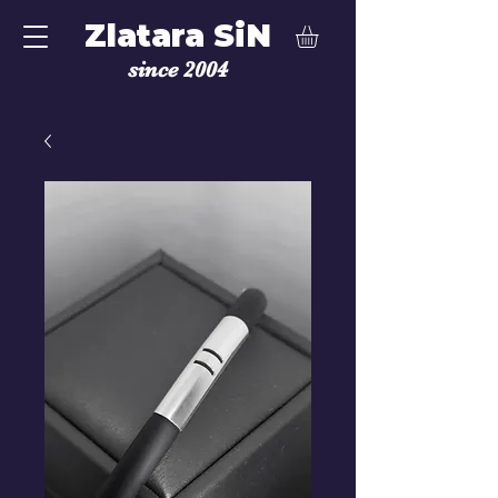
Zlatara SiN
since 2004