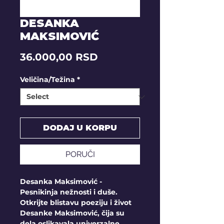
DESANKA
MAKSIMOVIĆ
Price
36.000,00 RSD
Veličina/Težina
*
DODAJ U KORPU
PORUČI
Desanka Maksimović -
Pesnikinja nežnosti i duše.
Otkrijte blistavu poeziju i život
Desanke Maksimović, čija su
dela oslikavala univerzalne