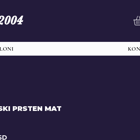
 2004
LONI
KO
SKI PRSTEN MAT
Price
SD