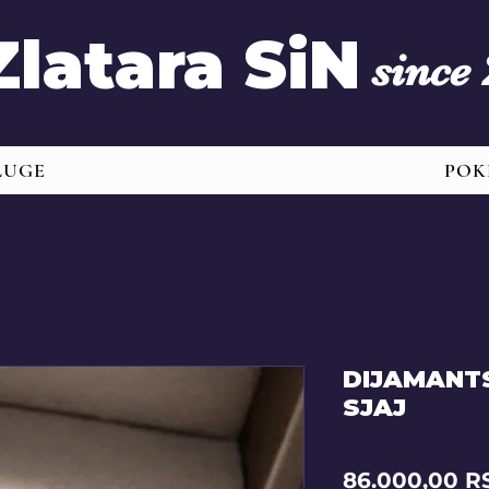
Zlatara SiN
since
LUGE
POK
DIJAMANT
SJAJ
86.000,00 R