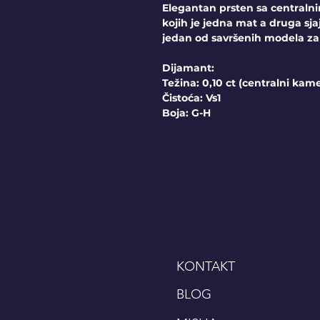
Elegantan prsten sa centraln
kojih je jedna mat a druga sja
jedan od savršenih modela z
Dijamant:
Težina: 0,10 ct (centralni kam
Čistoća: Vs1
Boja: G-H
KONTAKT
BLOG