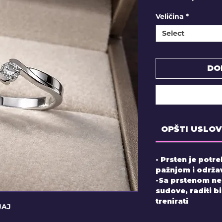
Veličina
*
Select
DO
OPŠTI USLOV
- Prsten je potr
pažnjom i održ
-Sa prstenom ne 
sudove, raditi bi
trenirati
JAJ