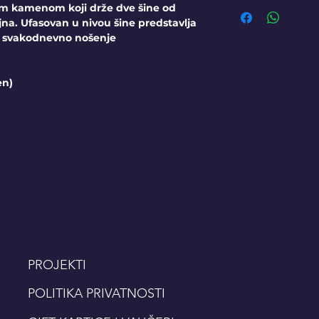
im kamenom koji drže dve šine od
jna. Ufasovan u nivou šine predstavlja
a svakodnevno nošenje
en)
PROJEKTI
POLITIKA PRIVATNOSTI