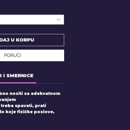
DAJ U KORPU
PORUČI
I I SMERNICE
ebno nositi sa adekvatnom
avanjem
treba spavati, prati
lo koje fizičke poslove,