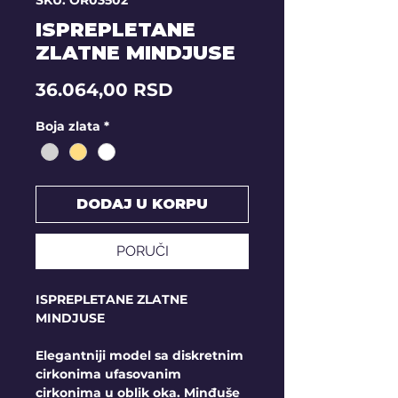
SKU: OR03502
ISPREPLETANE
ZLATNE MINDJUSE
Price
36.064,00 RSD
Boja zlata
*
DODAJ U KORPU
PORUČI
ISPREPLETANE ZLATNE
MINDJUSE
Elegantniji model sa diskretnim
cirkonima ufasovanim
cirkonima u oblik oka. Minđuše