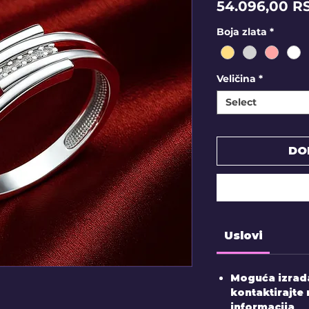
54.096,00 R
Boja zlata
*
Veličina
*
Select
DO
Uslovi
Moguća izrada
kontaktirajte 
informacija