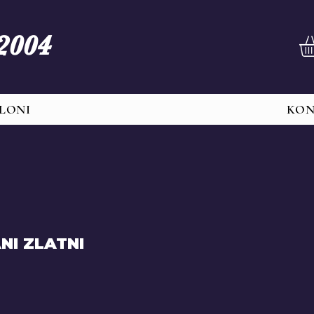
 2004
LONI
KO
NI ZLATNI