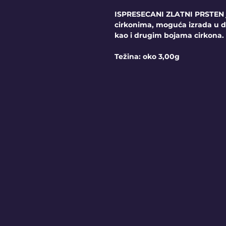
ISPRESECANI ZLATNI PRSTEN je
cirkonima, moguća izrada u 
kao i drugim bojama cirkona.
Težina: oko 3,00g