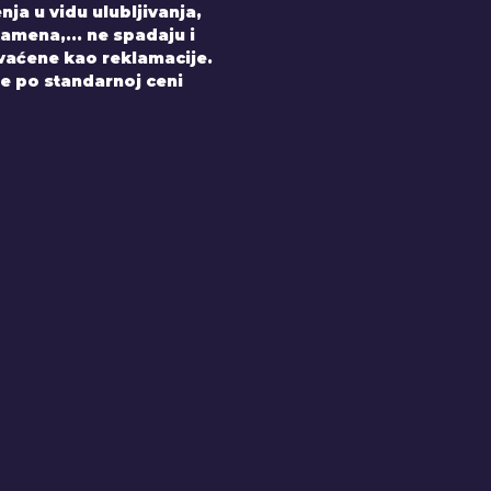
nja u vidu ulubljivanja,
amena,... ne spadaju i
hvaćene kao reklamacije.
e po standarnoj ceni