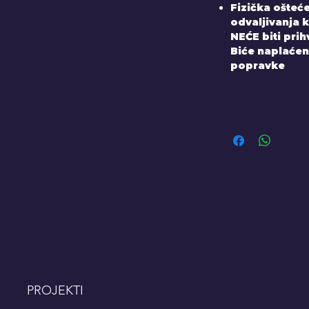
Fizička ošteće
odvaljivanja k
NEĆE biti pri
Biće naplaćen
popravke
PROJEKTI