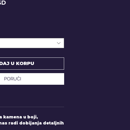
Price
SD
DAJ U KORPU
PORUČI
 kamena u boji,
nas radi dobijanja detaljnih