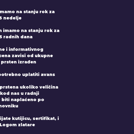
mamo na stanju rok za
3 nedelje
n imamo na stanju rok za
-5 radnih dana
ne i informativnog
 cena zavisi od ukupne
 prsten izrađen
potrebno uplatiti avans
prstena ukoliko veličina
 kod nas u radnji
e biti naplaćeno po
novniku
ate kutijicu, sertifikat, i
 Logom zlatare