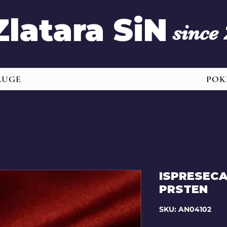
Zlatara SiN
since
LUGE
POK
ISPRESECA
PRSTEN
SKU: AN04102