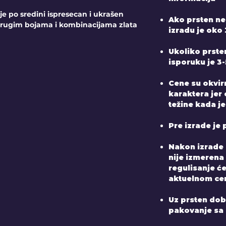
 po sredini ispresecan i ukrašen
Ako prsten ne
drugim bojama i kombinacijama zlata
izradu je oko 
Ukoliko prste
isporuku je 3
Cene su okvir
karaktera jer
težine kada je
Pre izrade je 
Nakon izrade 
nije izmerena
regulisanje ć
aktuelnom ce
Uz prsten dobij
pakovanje sa