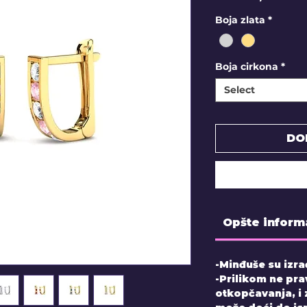
Boja zlata
*
Boja cirkona
*
Select
DO
Opšte inform
-Minđuše su izra
-Prilikom ne pra
otkopčavanja, i