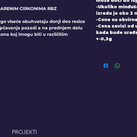
može doći do is
-Ukoliko minđuš
SARENIM CIRKONIMA RBZ
izradu je oko 3 
-Cene su okvirne
ago viseće obuhvataju donji deo resice
-Cena zavisi od
kopčavanja pozadi a na prednjem delu
kada bude urađen
kona koj imogu biti u različitim
+-0,3g
PROJEKTI