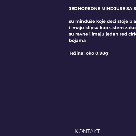
JEDNOREDNE MINDJUSE SA 
su minđuše koje deci stoje bl
i imaju klipsu kao sistem za
su ravne i imaju jedan red cir
bojama
Težina: oko 0,98g
KONTAKT