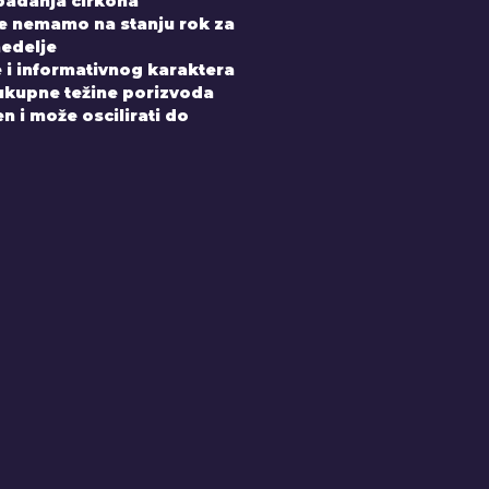
padanja cirkona
e nemamo na stanju rok za
nedelje
 i informativnog karaktera
 ukupne težine porizvoda
 i može oscilirati do