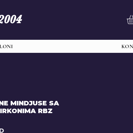
 2004
LONI
KO
NE MINDJUSE SA
IRKONIMA RBZ
Price
SD