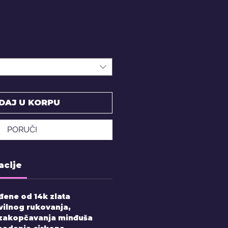
DAJ U KORPU
PORUČI
acije
đene od 14k zlata
vilnog rukovanja,
 zakopčavanja minđuša