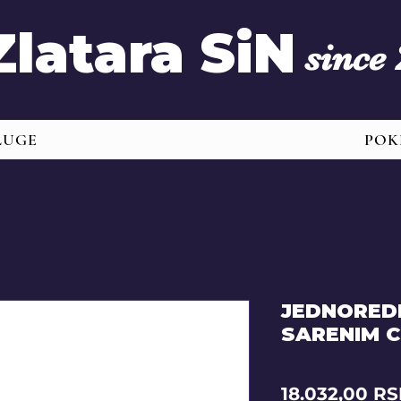
Zlatara SiN
since
LUGE
POK
JEDNORED
SARENIM C
18.032,00 R