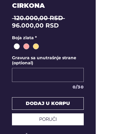
CIRKONA
Regular
 120.000,00 RSD 
Sale
Price
96.000,00 RSD
Price
Boja zlata
*
Gravura sa unutrašnje strane
(optional)
0/30
DODAJ U KORPU
PORUČI