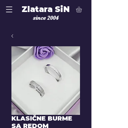
Zlatara SiN
since 2004
KLASIČNE BURME
SA REDOM