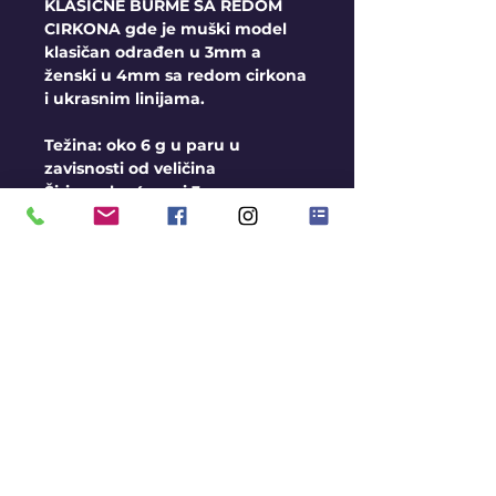
KLASIČNE BURME SA REDOM
CIRKONA gde je muški model
klasičan odrađen u 3mm a
ženski u 4mm sa redom cirkona
i ukrasnim linijama.
Težina: oko 6 g u paru u
zavisnosti od veličina
Širina: oko 4mm i 3mm
Opšti uslovi
Burme izrađujemo na
veličine, u sve 3 boje zlata
Moguća Izrada i u srebru
Rok za izradu je oko 2-3
nedelje
Avans pri porudžbini 10.000
rsd
Gratis gravura
KONTAKT