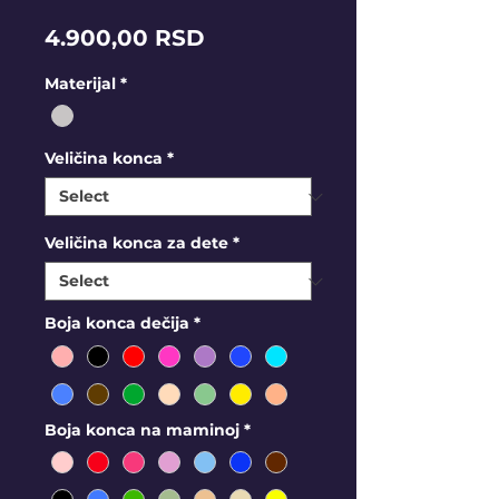
Price
4.900,00 RSD
Materijal
*
Veličina konca
*
Veličina konca za dete
*
Boja konca dečija
*
Boja konca na maminoj
*