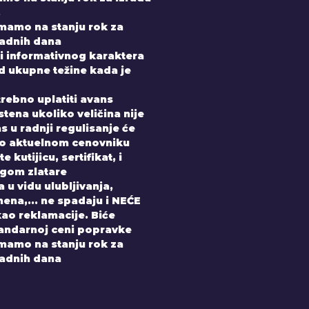
.
imamo na stanju rok za
radnih dana
i informativnog karaktera
od ukupne težine kada je
trebno uplatiti avans
tena ukoliko veličina nije
 u radnji regulisanje će
po aktuelnom cenovniku
 kutijicu, sertifikat, i
gom zlatare
 u vidu ulubljivanja,
ena,... ne spadaju i NEĆE
kao reklamacije. Biće
andarnoj ceni popravke
imamo na stanju rok za
radnih dana