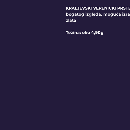
KRALJEVSKI VERENICKI PRSTEN
bogatog izgleda, moguća izr
zlata
Težina: oko 4,90g