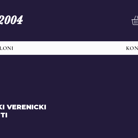
 2004
LONI
KO
I VERENICKI
TI