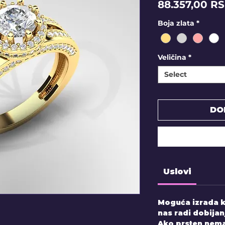
88.357,00 R
Boja zlata
*
Veličina
*
Select
DO
Uslovi
Moguća izrada k
nas radi dobijan
Ako prsten nema