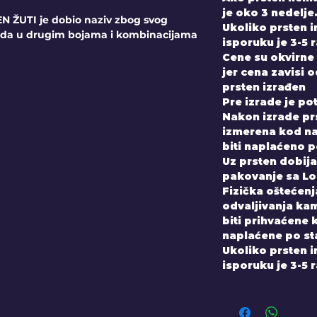
je oko 3 nedelje
 ŽUTI je dobio naziv zbog svog
Ukoliko prsten 
ada u drugim bojama i kombinacijama
isporuku je 3-5 
Cene su okvirne 
jer cena zavisi 
prsten izrađen
Pre izrade je po
Nakon izrade prs
izmerena kod nas
biti naplaćeno 
Uz prsten dobijate
pakovanje sa Lo
Fizička oštećenja
odvaljivanja kam
biti prihvaćene 
naplaćene po st
Ukoliko prsten 
isporuku je 3-5 