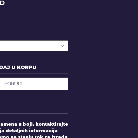
Price
SD
DAJ U KORPU
PORUČI
amena u boji, kontaktirajte
ja detaljnih informacija
mo na stanju rok za izradu