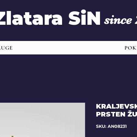
Zlatara SiN
since
LUGE
POK
KRALJEVSK
PRSTEN ŽU
SKU: AN08231