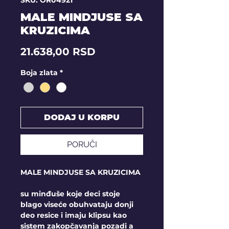
SKU: OR04921
MALE MINDJUSE SA
KRUZICIMA
Price
21.638,00 RSD
Boja zlata
*
DODAJ U KORPU
PORUČI
MALE MINDJUSE SA KRUZICIMA
su minđuše koje deci stoje
blago viseće obuhvataju donji
deo resice i imaju klipsu kao
sistem zakopčavanja pozadi a