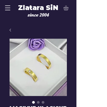
Zlatara SiN
since 2004