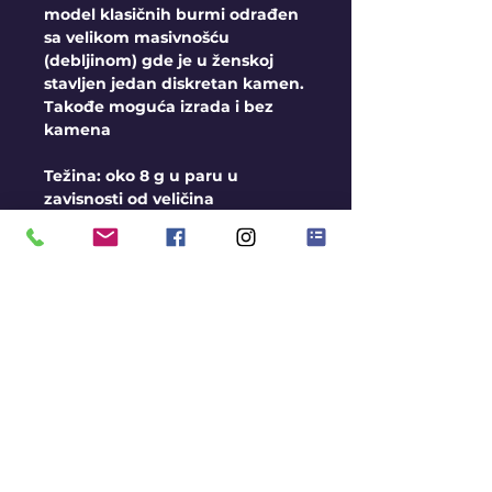
model klasičnih burmi odrađen
sa velikom masivnošću
(debljinom) gde je u ženskoj
stavljen jedan diskretan kamen.
Takođe moguća izrada i bez
kamena
Težina: oko 8 g u paru u
zavisnosti od veličina
Širina: oko 4 mm
Opšti uslovi
Burme izrađujemo na
veličine, u sve 3 boje zlata
Moguća Izrada i u srebru
Rok za izradu je oko 2-3
nedelje
Avans pri porudžbini 10.000
rsd
Gratis gravura