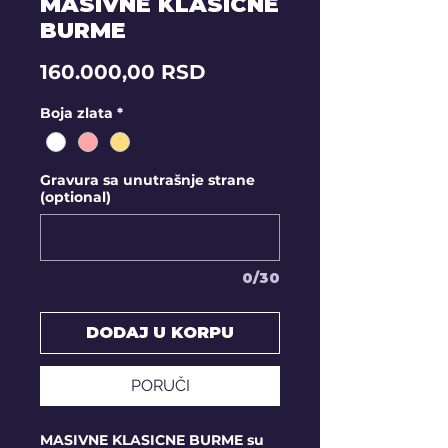
MASIVNE KLASICNE
BURME
Price
160.000,00 RSD
Boja zlata
*
Gravura sa unutrašnje strane
(optional)
0/30
DODAJ U KORPU
PORUČI
MASIVNE KLASICNE BURME su