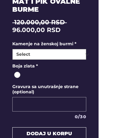
MAT I PIK OVALNE
BURME
Regular
 120.000,00 RSD 
Sale
Price
96.000,00 RSD
Price
Kamenje na ženskoj burmi
*
Boja zlata
*
Gravura sa unutrašnje strane
(optional)
0/30
DODAJ U KORPU