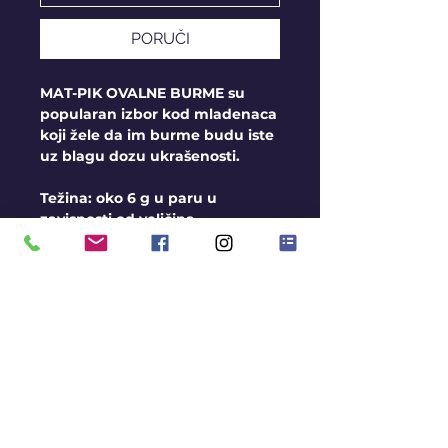
PORUČI
MAT-PIK OVALNE BURME su
popularan izbor kod mladenaca
koji žele da im burme budu iste
uz blagu dozu ukrašenosti.
Težina: oko 6 g u paru u
zavisnosti od veličina
Širina: oko 5 mm
Opšti uslovi
Burme izrađujemo na
veličine, u sve 3 boje zlata
Moguća Izrada i u srebru
Rok za izradu je oko 2-3
nedelje
Avans pri porudžbini 10.000