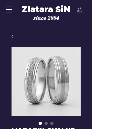
Zlatara SiN
since 2004