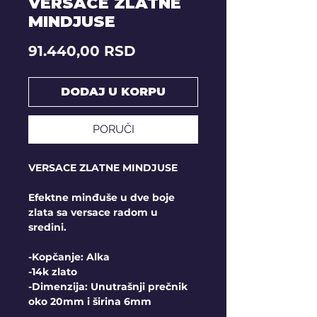
VERSACE ZLATNE
MINDJUSE
Price
91.440,00 RSD
DODAJ U KORPU
PORUČI
VERSACE ZLATNE MINDJUSE
Efektne minđuše u dve boje
zlata sa versace radom u
sredini.
-Kopčanje: Alka
-14k zlato
-Dimenzija: Unutrašnji prečnik
oko 20mm i širina 6mm