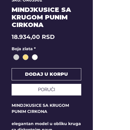
SKU: OR03902
MINDJKUSICE SA
KRUGOM PUNIM
CIRKONA
Price
18.934,00 RSD
Boja zlata
*
DODAJ U KORPU
PORUČI
MINDJKUSICE SA KRUGOM
PUNIM CIRKONA
elegantan model u obliku kruga
sa diskretnim pave