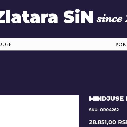
Zlatara SiN
since
LUGE
POK
MINDJUSE
SKU: OR04262
28.851,00 R