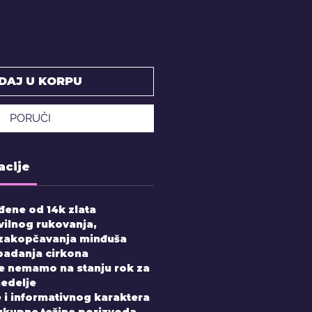
DAJ U KORPU
PORUČI
acije
đene od 14k zlata
vilnog rukovanja,
 zakopčavanja minđuša
padanja cirkona
e nemamo na stanju rok za
nedelje
 i informativnog karaktera
 ukupne težine porizvoda