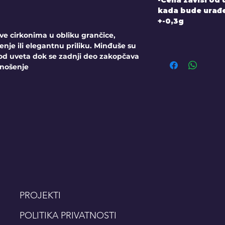
kada bude urađen
+-0,3g
ve cirkonima u obliku grančice,
je ili elegantnu priliku. Minđuše su
pod uveta dok se zadnji deo zakopčava
 nošenje
PROJEKTI
POLITIKA PRIVATNOSTI