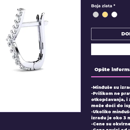
Boja zlata
*
DO
Opšte inform
-Minđuše su izra
-Prilikom ne pra
otkopčavanja, i
može doći do is
-Ukoliko minđuš
izradu je oko 3 
-Cene su okvirne
-Cena zavisi od