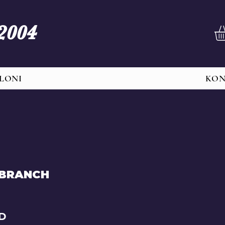
 2004
LONI
KO
 BRANCH
Price
SD