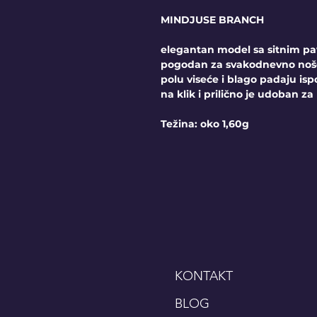
MINDJUSE BRANCH
elegantan model sa sitnim pa
pogodan za svakodnevno nošen
polu viseće i blago padaju is
na klik i prilično je udoban za
Težina: oko 1,60g
KONTAKT
BLOG