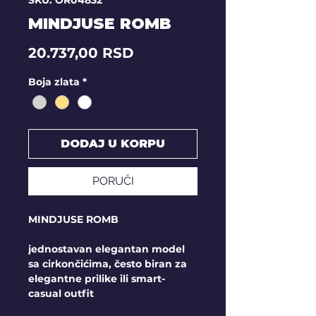
SKU: OR04832
MINDJUSE ROMB
Price
20.737,00 RSD
Boja zlata
*
DODAJ U KORPU
PORUČI
MINDJUSE ROMB
jednostavan elegantan model
sa cirkončićima, često biran za
elegantne prilike ili smart-
casual outfit