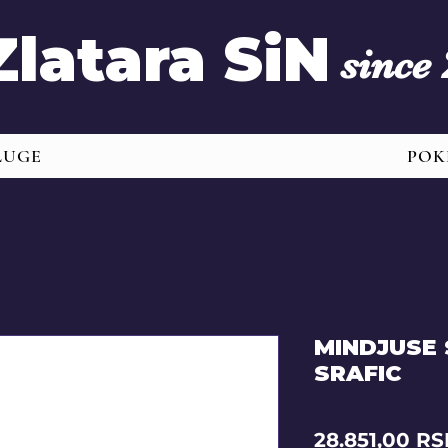
Zlatara SiN
since
LUGE
POK
MINDJUSE 
SRAFIC
28.851,00 R