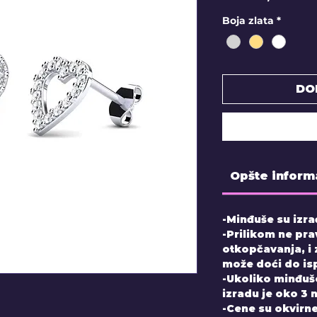
Boja zlata
*
DO
Opšte inform
-Minđuše su izra
-Prilikom ne pra
otkopčavanja, i
može doći do is
-Ukoliko minđuš
izradu je oko 3 
-Cene su okvirne