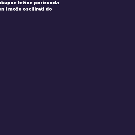
 ukupne težine porizvoda
 i može oscilirati do