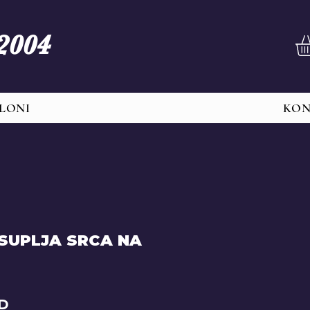
 2004
LONI
KO
SUPLJA SRCA NA
Price
SD