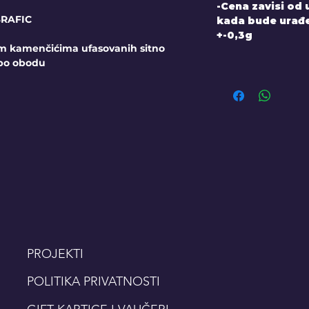
-Cena zavisi od
SRAFIC
kada bude urađen
+-0,3g
im kamenčićima ufasovanih sitno
 po obodu
PROJEKTI
POLITIKA PRIVATNOSTI