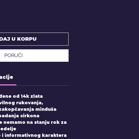
DAJ U KORPU
PORUČI
acije
đene od 14k zlata
vilnog rukovanja,
 zakopčavanja minđuša
padanja cirkona
e nemamo na stanju rok za
nedelje
 i informativnog karaktera