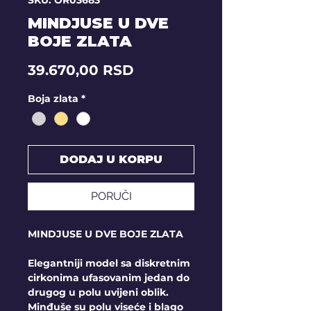
SKU: OR03683
MINDJUSE U DVE
BOJE ZLATA
Price
39.670,00 RSD
Boja zlata
*
DODAJ U KORPU
PORUČI
MINDJUSE U DVE BOJE ZLATA
Elegantniji model sa diskretnim
cirkonima ufasovanim jedan do
drugog u polu uvijeni oblik.
Minđuše su polu viseće i blago