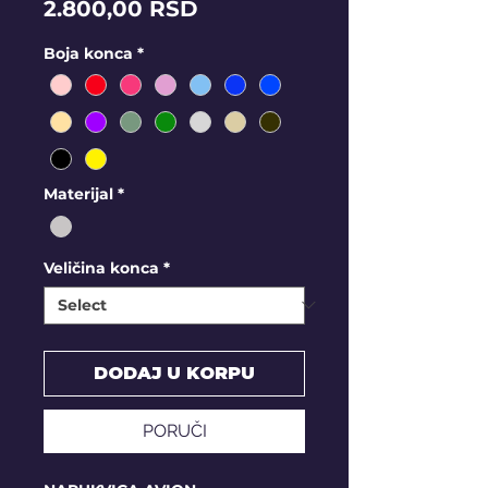
Price
2.800,00 RSD
Boja konca
*
Materijal
*
Veličina konca
*
DODAJ U KORPU
PORUČI