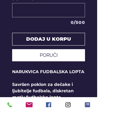
0/500
DODAJ U KORPU
PORUČI
NARUKVICA FUDBALSKA LOPTA
Savršen poklon za dečake i
ljubitelje fudbala, diskretan
motiv fudbalske lopte
Veličina priveska oko 12mm
OPŠTI USLOVI I
SMERNICE