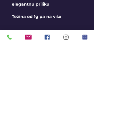
elegantnu priliku
Težina od 1g pa na više
INFORMACIJE U VEZI
PROIZVODA
Ovo je slika jednog od
mnogih modela narukvica
koje imamo u ponudi, za
trenutan aktuelan izbor pišite
nam ili nas posetite u radnji.
Cene su okvirne i zavise od
težine modela koje trenutno
imamo na stanju.
KONTAKT
BLOG
MISIJA
SLANJE I PREUZIMANJE
PROJEKTI