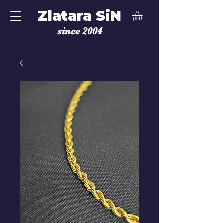
Zlatara SiN
since 2004