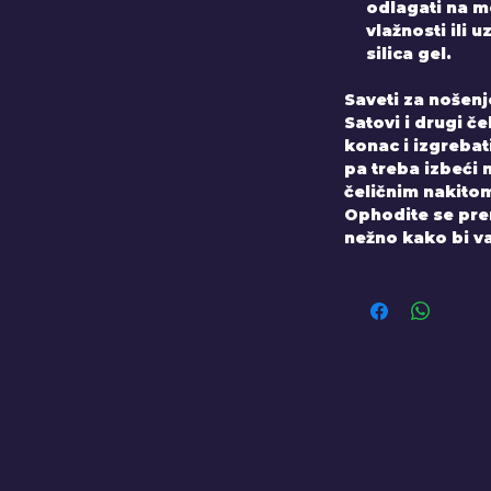
odlagati na 
vlažnosti ili 
silica gel.
Saveti za nošenj
Satovi i drugi č
konac i izgrebati
pa treba izbeći n
čeličnim nakito
Ophodite se prem
nežno kako bi va