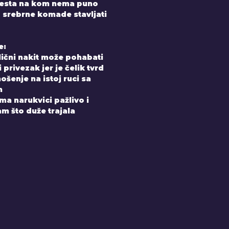
mesta na kom nema puno
uz srebrne komade stavljati
e:
elični nakit može pohabati
 privezak jer je čelik tvrd
ošenje na istoj ruci sa
m
a narukvici pažlivo i
m što duže trajala