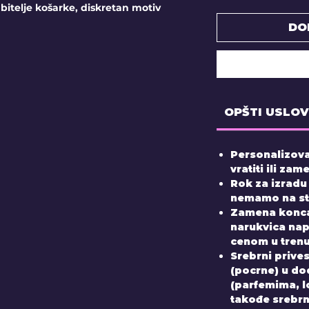
bitelje košarke, diskretan motiv
DO
OPŠTI USLOV
Personalizova
vratiti ili zame
Rok za izradu
nemamo na sta
Zamena konca
narukvica nap
cenom u tren
Srebrni prive
(pocrne) u do
(parfemima, 
takođe srebrni