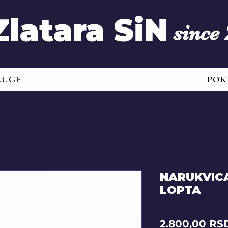
Zlatara SiN
since
LUGE
POK
NARUKVIC
LOPTA
2.800,00 RS