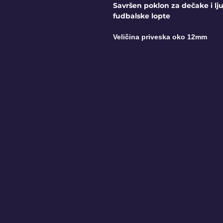
Savršen poklon za dečake i lju
fudbalske lopte
Veličina priveska oko 12mm