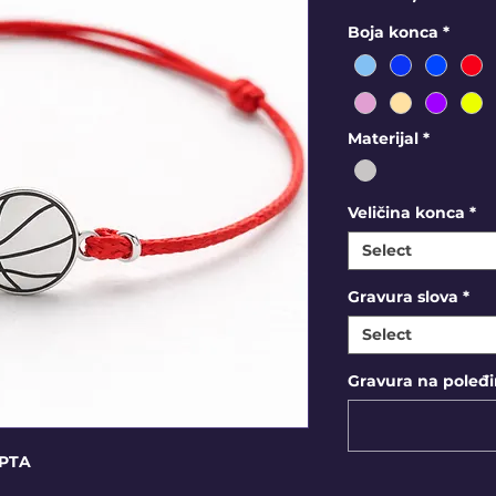
Boja konca
*
Materijal
*
Veličina konca
*
Select
Gravura slova
*
Select
Gravura na poleđin
PTA