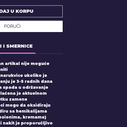
DAJ U KORPU
PORUČI
I I SMERNICE
n artikal nije moguće
niti
 narukvice ukoliko je
nju je 3-5 radnih dana
 spada u održavanje
laćena je aktuelnom
utku zamene
sci mogu da oksidiraju
diru sa hemikalijama
losionima, kremama)
 nakit je proporučljivo